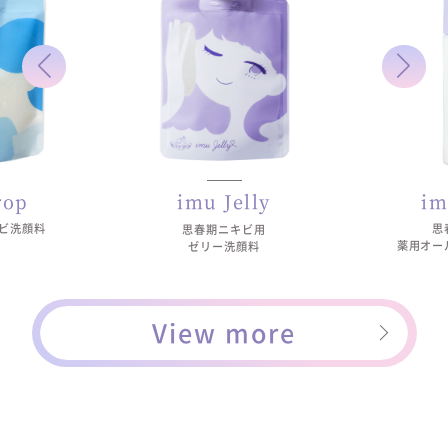
rop
im
imu Jelly
ビ洗顔料
思
思春期ニキビ用
薬用オー
ゼリー洗顔料
View more